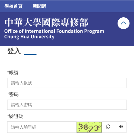
跳
學校首頁
新聞網
到
主
要
內
容
區
登入
*
帳號
*
密碼
*
驗證碼